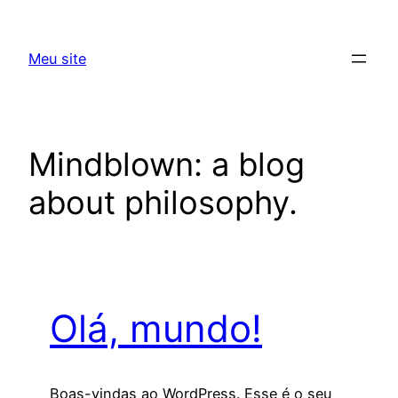
Skip
to
Meu site
content
Mindblown: a blog
about philosophy.
Olá, mundo!
Boas-vindas ao WordPress. Esse é o seu