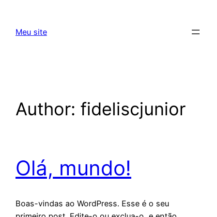
Skip
to
Meu site
content
Author:
fideliscjunior
Olá, mundo!
Boas-vindas ao WordPress. Esse é o seu
primeiro post. Edite-o ou exclua-o, e então